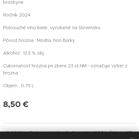
broskyne.
Ročník 2024
Polosuché víno biele, vyrobené na Slovensku.
Pôvod hrozna : Modra, hon Búrky
Alkohol : 13,5 % obj.
Cukornatosť hrozna pri zbere 23 st.NM - označuje výber z
hrozna
Objem : 0,75 L
8,50
€
© 2016 Ing.Radovan Krajčovič - R. K. VIN MODRA, Štúrova 35,