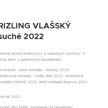
RIZLING VLAŠSKÝ
suché 2022
Jemná aróma lieskovcov a vlašských orechov. V
huti plné, s príjemnými kyselinkami.
cenenia : zlatá medaila - Dolany 2023,
trieborná medaila - Veľký Biel 2023, strieborná
edaila Viničné 2023, zlatá medaila Bojnice 2023
očník 2022.
uché víno biele, vyrobené na Slovensku