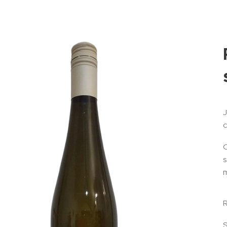
c
O
s
m
R
S