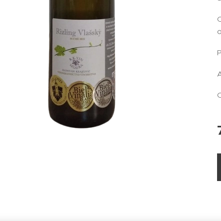
C
P
A
O