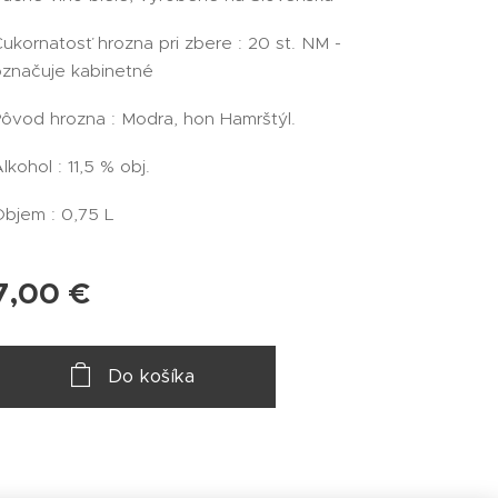
ukornatosť hrozna pri zbere : 20 st. NM -
označuje kabinetné
ôvod hrozna : Modra, hon Hamrštýl.
lkohol : 11,5 % obj.
bjem : 0,75 L
7,00
€
Do košíka