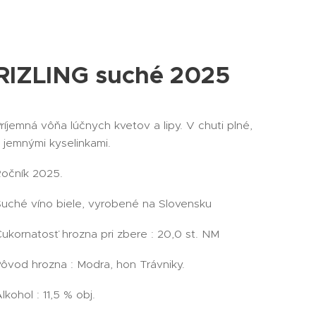
RIZLING suché 2025
ríjemná vôňa lúčnych kvetov a lipy. V chuti plné,
 jemnými kyselinkami.
Ročník 2025.
uché víno biele, vyrobené na Slovensku
ukornatosť hrozna pri zbere : 20,0 st. NM
ôvod hrozna : Modra, hon Trávniky.
lkohol : 11,5 % obj.