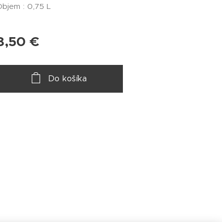
bjem : 0,75 L
8,50
€
Do košíka