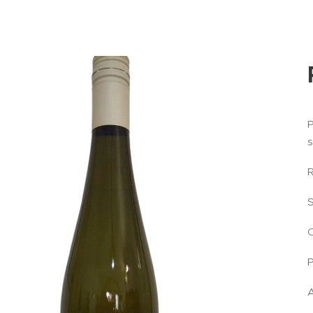
P
s
S
C
P
A