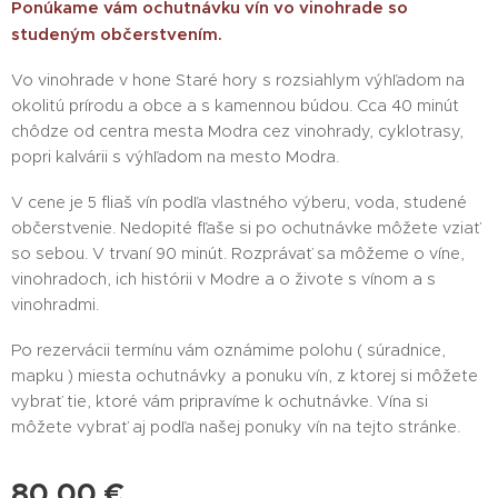
Ponúkame vám ochutnávku vín vo vinohrade so
studeným občerstvením.
Vo vinohrade v hone Staré hory s rozsiahlym výhľadom na
okolitú prírodu a obce a s kamennou búdou. Cca 40 minút
chôdze od centra mesta Modra cez vinohrady, cyklotrasy,
popri kalvárii s výhľadom na mesto Modra.
V cene je 5 fliaš vín podľa vlastného výberu, voda, studené
občerstvenie. Nedopité fľaše si po ochutnávke môžete vziať
so sebou. V trvaní 90 minút. Rozprávať sa môžeme o víne,
vinohradoch, ich histórii v Modre a o živote s vínom a s
vinohradmi.
Po rezervácii termínu vám oznámime polohu ( súradnice,
mapku ) miesta ochutnávky a ponuku vín, z ktorej si môžete
vybrať tie, ktoré vám pripravíme k ochutnávke. Vína si
môžete vybrať aj podľa našej ponuky vín na tejto stránke.
80,00
€